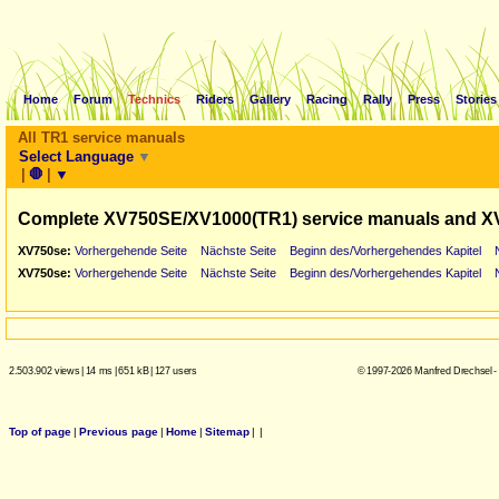
Home
Forum
Technics
Riders
Gallery
Racing
Rally
Press
Stories
All TR1 service manuals
Select Language
▼
|
🛑
|
▼
Complete XV750SE/XV1000(TR1) service manuals and X
XV750se:
Vorhergehende Seite
Nächste Seite
Beginn des/Vorhergehendes Kapitel
XV750se:
Vorhergehende Seite
Nächste Seite
Beginn des/Vorhergehendes Kapitel
2.503.902 views
|
14 ms
|
651 kB
|
127 users
© 1997-2026 Manfred Drechsel -
Top of page
|
Previous page
|
Home
|
Sitemap
|
|