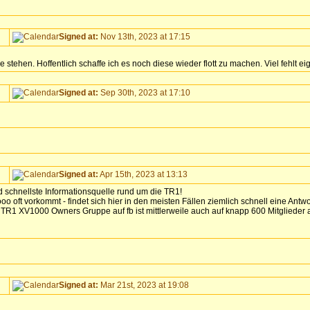
Signed at:
Nov 13th, 2023 at 17:15
hen. Hoffentlich schaffe ich es noch diese wieder flott zu machen. Viel fehlt eig
Signed at:
Sep 30th, 2023 at 17:10
Signed at:
Apr 15th, 2023 at 13:13
d schnellste Informationsquelle rund um die TR1!
o oft vorkommt - findet sich hier in den meisten Fällen ziemlich schnell eine Antwor
 die TR1 XV1000 Owners Gruppe auf fb ist mittlerweile auch auf knapp 600 Mitglied
Signed at:
Mar 21st, 2023 at 19:08