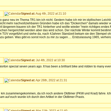
Signed at:
Aug 4th, 2022 at 21:10
 ganz neu im Thema TR1 bin ich nicht. Gestern habe ich mir im idyllischen Leichl
 nicht mehr nachvollziehbaren Gründen habe ich das "Dickerchen" damals wieder ve
it längerem trauere ich der TR1 hinterher und wollte wieder "mein richtiges erstes M
schen hergerichtet werden aber das wird schon. Der nächste Winter kommt bestimmt
 TÜV vorgeführt und siehe da, nach 4Jahren Standzeit bekam sie den Stempel ohne
azu geben. Was gibt es sonst noch zu mir zu sagen..... Erstzulassung 1965, verhe
Signed at:
Jul 4th, 2022 at 10:30
orton special seven years ago. It has been a brilliant bike and ridden to many eve
Signed at:
Apr 26th, 2022 at 21:31
000 km zusammengekommen, da ich noch andere Oldtimer (PKW und Krad) fahre. Ich
m auf euch wurde ich durch den Artikel in der Oldtimer-Praxis.
Signed at:
Mar 11th, 2022 at 11:40