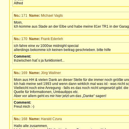
Alfred
No.:
171
Name:
Michael Vagts
Moin,
Ich komme aus Stade an der Elbe und habe meine 81er TR1 in der Garage ste
No.:
170
Name:
Frank Ederleh
ich fahre eine xv 1000se midnight special
allerdings bekomme ich keinen beitrag geschrieben. bitte hilfe
Comment:
Inzwischen hat´s ja funktioniert...
No.:
169
Name:
Jörg Wallner
Moin aus HH & vielen Dank an dieser Stelle für die immer noch größte un
Ich hab meine seit 1993 und wenn dann wirklich mal was ist - was nicht soo
Vielleicht noch eine Anregung - falls es das noch nicht umgesetzt gibt:
Quelle für Informationen, Umbautipps etc.
Aber vor allem geht es mir hier jetzt um das „Danke“ sagen!
Comment:
Freut mich :-)
No.:
168
Name:
Harald Czura
Hallo alle zusammen,