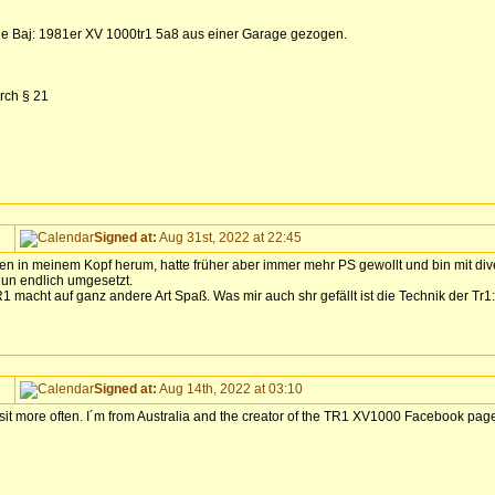
e Baj: 1981er XV 1000tr1 5a8 aus einer Garage gezogen.
rch § 21
Signed at:
Aug 31st, 2022 at 22:45
hren in meinem Kopf herum, hatte früher aber immer mehr PS gewollt und bin mit d
un endlich umgesetzt.
 macht auf ganz andere Art Spaß. Was mir auch shr gefällt ist die Technik der Tr1
Signed at:
Aug 14th, 2022 at 03:10
visit more often. I´m from Australia and the creator of the TR1 XV1000 Facebook page.