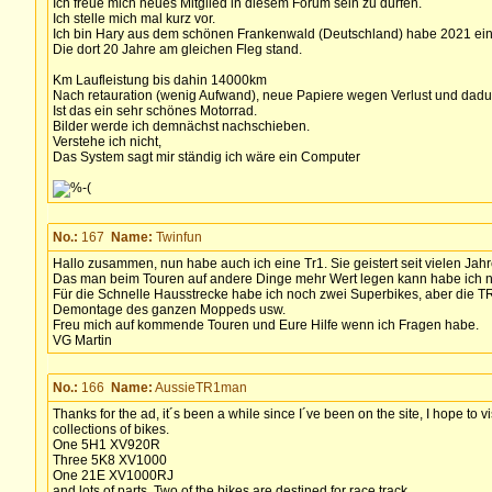
Ich freue mich neues Mitglied in diesem Forum sein zu dürfen.
Ich stelle mich mal kurz vor.
Ich bin Hary aus dem schönen Frankenwald (Deutschland) habe 2021 ein
Die dort 20 Jahre am gleichen Fleg stand.
Km Laufleistung bis dahin 14000km
Nach retauration (wenig Aufwand), neue Papiere wegen Verlust und dadu
Ist das ein sehr schönes Motorrad.
Bilder werde ich demnächst nachschieben.
Verstehe ich nicht,
Das System sagt mir ständig ich wäre ein Computer
No.:
167
Name:
Twinfun
Hallo zusammen, nun habe auch ich eine Tr1. Sie geistert seit vielen Ja
Das man beim Touren auf andere Dinge mehr Wert legen kann habe ich n
Für die Schnelle Hausstrecke habe ich noch zwei Superbikes, aber die TR1
Demontage des ganzen Moppeds usw.
Freu mich auf kommende Touren und Eure Hilfe wenn ich Fragen habe.
VG Martin
No.:
166
Name:
AussieTR1man
Thanks for the ad, it´s been a while since I´ve been on the site, I hope to 
collections of bikes.
One 5H1 XV920R
Three 5K8 XV1000
One 21E XV1000RJ
and lots of parts. Two of the bikes are destined for race track.