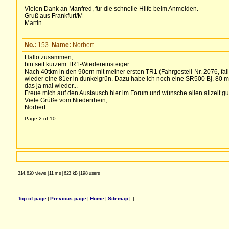
Vielen Dank an Manfred, für die schnelle Hilfe beim Anmelden.
Gruß aus Frankfurt/M
Martin
No.:
153
Name:
Norbert
Hallo zusammen,
bin seit kurzem TR1-Wiedereinsteiger.
Nach 40tkm in den 90ern mit meiner ersten TR1 (Fahrgestell-Nr. 2076, fal
wieder eine 81er in dunkelgrün. Dazu habe ich noch eine SR500 Bj. 80 mit g
das ja mal wieder...
Freue mich auf den Austausch hier im Forum und wünsche allen allzeit gut
Viele Grüße vom Niederrhein,
Norbert
Page 2 of 10
314.820 views
|
11 ms
|
623 kB
|
198 users
Top of page
|
Previous page
|
Home
|
Sitemap
|
|