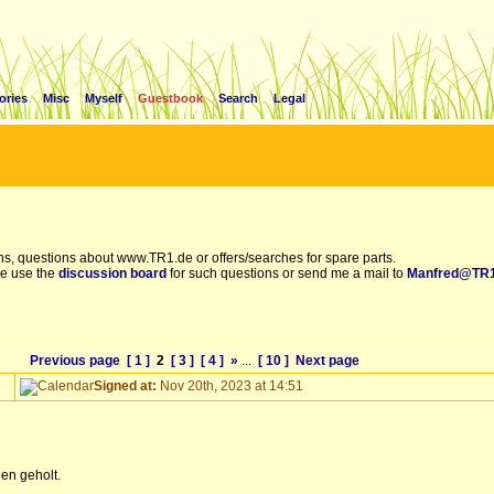
ories
Misc
Myself
Guestbook
Search
Legal
s, questions about www.TR1.de or offers/searches for spare parts.
e use the
discussion board
for such questions or send me a mail to
Manfred@TR1
Previous page
[ 1 ]
2
[ 3 ]
[ 4 ]
»
...
[ 10 ]
Next page
Signed at:
Nov 20th, 2023 at 14:51
en geholt.