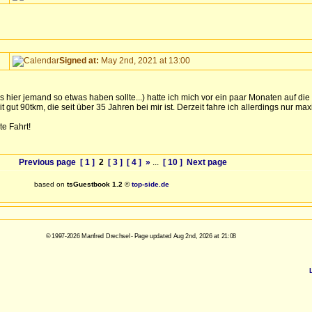
Signed at:
May 2nd, 2021 at 13:00
ls hier jemand so etwas haben sollte...) hatte ich mich vor ein paar Monaten auf 
ut 90tkm, die seit über 35 Jahren bei mir ist. Derzeit fahre ich allerdings nur max
e Fahrt!
Previous page
[ 1 ]
2
[ 3 ]
[ 4 ]
»
...
[ 10 ]
Next page
based on
tsGuestbook 1.2
©
top-side.de
© 1997-2026 Manfred Drechsel - Page updated Aug 2nd, 2026 at 21:08