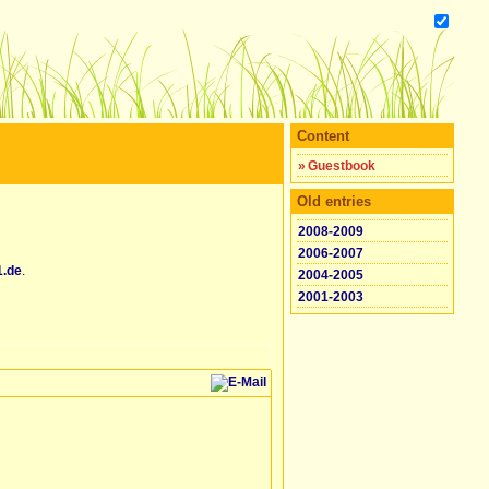
Content
»
Guestbook
Old entries
2008-2009
2006-2007
.de
.
2004-2005
2001-2003