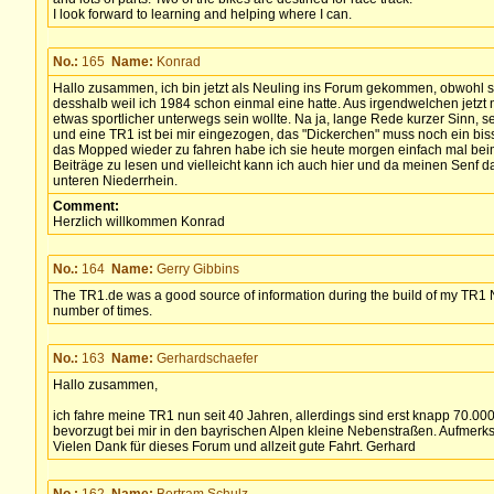
I look forward to learning and helping where I can.
No.:
165
Name:
Konrad
Hallo zusammen, ich bin jetzt als Neuling ins Forum gekommen, obwohl so
desshalb weil ich 1984 schon einmal eine hatte. Aus irgendwelchen jetzt
etwas sportlicher unterwegs sein wollte. Na ja, lange Rede kurzer Sinn, se
und eine TR1 ist bei mir eingezogen, das "Dickerchen" muss noch ein bis
das Mopped wieder zu fahren habe ich sie heute morgen einfach mal beim
Beiträge zu lesen und vielleicht kann ich auch hier und da meinen Senf d
unteren Niederrhein.
Comment:
Herzlich willkommen Konrad
No.:
164
Name:
Gerry Gibbins
The TR1.de was a good source of information during the build of my TR1 N
number of times.
No.:
163
Name:
Gerhardschaefer
Hallo zusammen,
ich fahre meine TR1 nun seit 40 Jahren, allerdings sind erst knapp 70.
bevorzugt bei mir in den bayrischen Alpen kleine Nebenstraßen. Aufmerksa
Vielen Dank für dieses Forum und allzeit gute Fahrt. Gerhard
No.:
162
Name:
Bertram Schulz