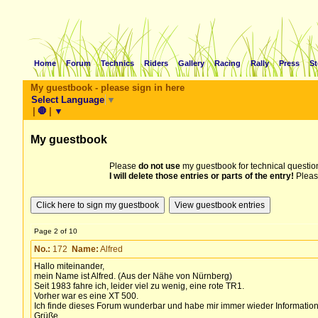
Home
Forum
Technics
Riders
Gallery
Racing
Rally
Press
St
My guestbook - please sign in here
Select Language
▼
|
🛑
|
▼
My guestbook
Please
do not use
my guestbook for technical question
I will delete those entries or parts of the entry!
Pleas
Page 2 of 10
No.:
172
Name:
Alfred
Hallo miteinander,
mein Name ist Alfred. (Aus der Nähe von Nürnberg)
Seit 1983 fahre ich, leider viel zu wenig, eine rote TR1.
Vorher war es eine XT 500.
Ich finde dieses Forum wunderbar und habe mir immer wieder Information
Grüße