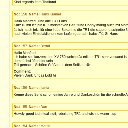
Kind regards from Thailand.
No.:
158
Name:
Hans Krämer
Hallo Manfred , und alle TR1 Fans
Kurz zu mir ich bin KFZ meister von Beruf und Hobby mäßig auch mit Moto
Ja ich mach jetzt für eine liebe Bekannte die TR1 die sage und schreibe 3
nach vielen Einzelaktionen zum laufen gebracht habe .Tr1 Gr Hans
No.:
157
Name:
Bernd
Hallo Manfred,
ich habe seit kurzem eine XV 750 welche Ja mit der TR1 sehr verwand is
demnächst öfter hier sein.
Toll gemacht. Schöne Grüße aus dem Selfkant 😀
Comment:
Vielen Dank für das Lob! 😀
No.:
156
Name:
jianta
Kenne diese Seite schon einige Jahre und Dankeschön für die schnelle 
No.:
155
Name:
Dan
Howdy, good technical stuff, rebuilding TR1 and wish to warm it up.
No.:
154
Name:
Martin