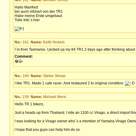
Hallo Manfred
bin auch infiziert von der TR1
Habe meine Erste umgebaut.
Tolle Info´s hier
No.:
161
Name:
Keith Nickels
I´m from Tasmania. I picked up my 84 TR1 2 days ago after thinking about i
Comment:
😂👍
No.:
160
Name:
Stefan Streep
I like TR1. Made 1 cafe racer .And restaured 2 to original condition.
No.:
159
Name:
Michael Mersi
Hello TR 1 bikers,
Just a heads up from Thailand. I ride an 1100 cc Virago, a direct import f
I was looking for a Virago owner who´s a member of Yamaha Virago Owner´
I hope that you guys can help him do so.